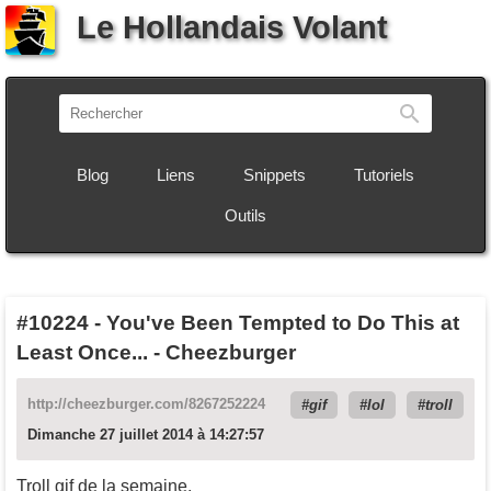
Le Hollandais Volant
Recherch
Blog
Liens
Snippets
Tutoriels
Outils
#10224
-
You've Been Tempted to Do This at
Least Once... - Cheezburger
http://cheezburger.com/8267252224
gif
lol
troll
Dimanche 27 juillet 2014 à 14:27:57
Troll gif de la semaine.