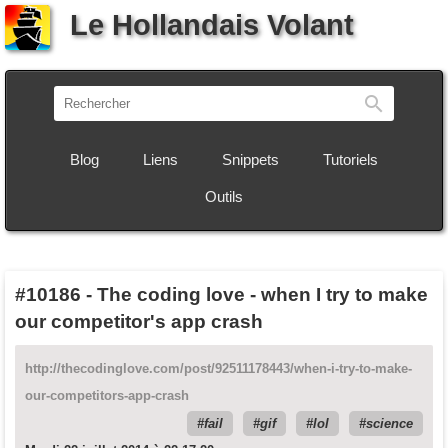
Le Hollandais Volant
Recherch
Blog
Liens
Snippets
Tutoriels
Outils
#10186
-
The coding love - when I try to make
our competitor's app crash
http://thecodinglove.com/post/92511178443/when-i-try-to-make-
our-competitors-app-crash
fail
gif
lol
science