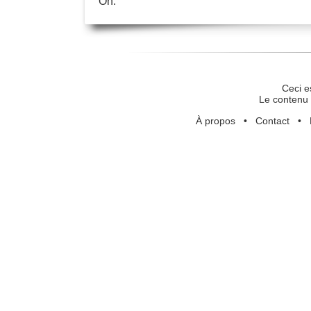
On.
Ceci e
Le contenu 
À propos
•
Contact
•