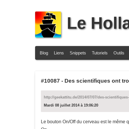
Le Holl
Blog
Liens
Snippets
Tutoriels
Outils
#10087
-
Des scientifiques ont t
http://geekattitu.de/2014/07/07/des-scientifique
Mardi 08 juillet 2014 à 19:06:20
Le bouton On/Off du cerveau est le même que