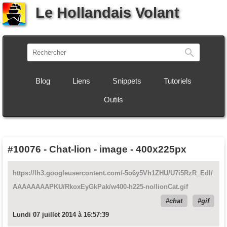
Le Hollandais Volant
Recherch
Blog
Liens
Snippets
Tutoriels
Outils
#10076
-
Chat-lion - image - 400x225px
https://lh3.googleusercontent.com/-5o6y5Vh1ZHU/U7i5RzR_EdI/
AAAAAAAAPKU/RkoxEyGkPak/w400-h225-no/lionCat.gif
chat
gif
Lundi 07 juillet 2014 à 16:57:39