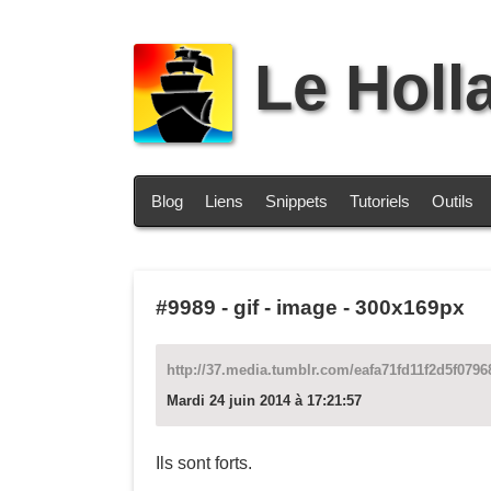
Le Holl
Blog
Liens
Snippets
Tutoriels
Outils
#9989
-
gif - image - 300x169px
http://37.media.tumblr.com/eafa71fd11f2d5f079
Mardi 24 juin 2014 à 17:21:57
Ils sont forts.