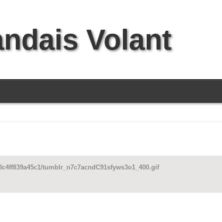
andais Volant
68c4ff839a45c1/tumblr_n7c7acndC91sfyws3o1_400.gif