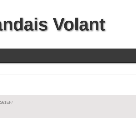
andais Volant
B561EF/