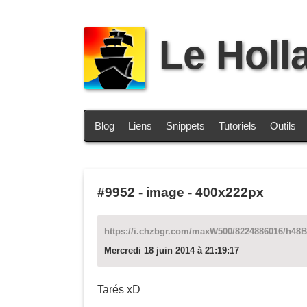
Le Holl
Blog
Liens
Snippets
Tutoriels
Outils
#9952
-
image - 400x222px
https://i.chzbgr.com/maxW500/8224886016/h48
Mercredi 18 juin 2014 à 21:19:17
Tarés xD