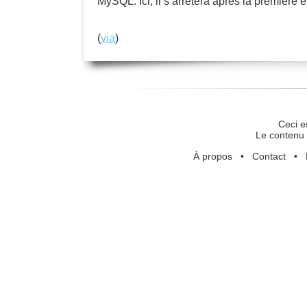
MySQL. Ici, il s’arrêtera après la première e
(
via
)
Ceci e
Le contenu 
À propos
•
Contact
•