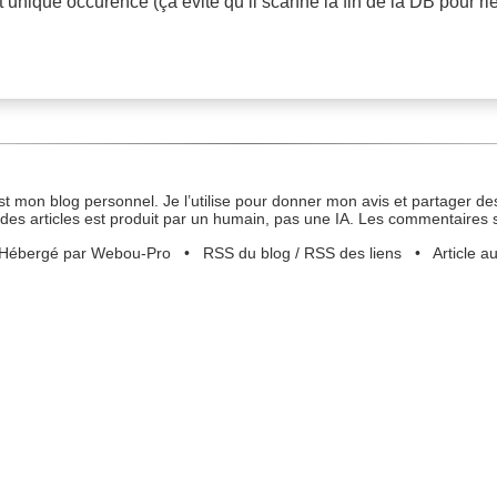
t unique occurence (ça évite qu’il scanne la fin de la DB pour rie
st mon blog personnel. Je l’utilise pour donner mon avis et partager des
des articles est produit par un humain, pas une IA. Les commentaires 
Hébergé par Webou-Pro
•
RSS du blog
/
RSS des liens
•
Article a