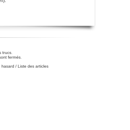
n).
 trucs.
sont fermés.
u hasard
/
Liste des articles