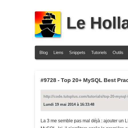
Le Holl
Blog
Liens
Snippets
Tutoriels
Outils
#9728
-
Top 20+ MySQL Best Pract
http://code.tutsplus.com/tutorials/top-20-mysql-
Lundi 19 mai 2014 à 16:33:48
La 3 me semble pas mal déjà : ajouter un LI