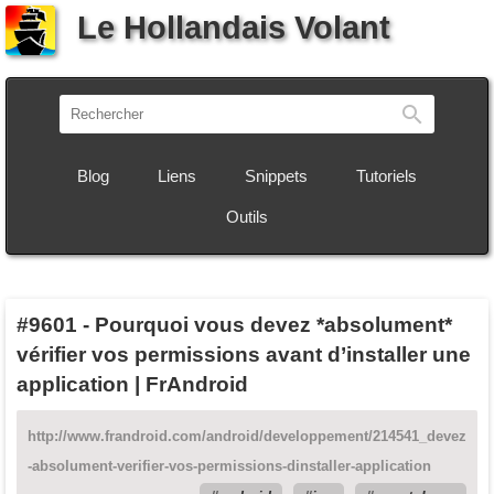
Le Hollandais Volant
Recherch
Blog
Liens
Snippets
Tutoriels
Outils
#9601
-
Pourquoi vous devez *absolument*
vérifier vos permissions avant d’installer une
application | FrAndroid
http://www.frandroid.com/android/developpement/214541_devez
-absolument-verifier-vos-permissions-dinstaller-application