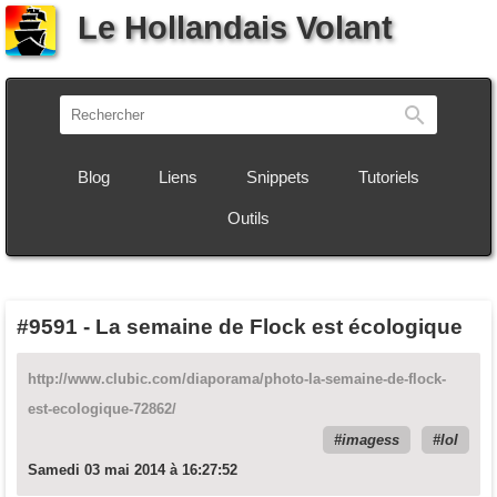
Le Hollandais Volant
Recherch
Blog
Liens
Snippets
Tutoriels
Outils
#9591
-
La semaine de Flock est écologique
http://www.clubic.com/diaporama/photo-la-semaine-de-flock-
est-ecologique-72862/
imagess
lol
Samedi 03 mai 2014 à 16:27:52