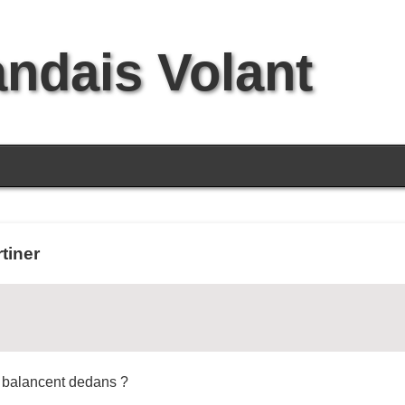
andais Volant
rtiner
s balancent dedans ?