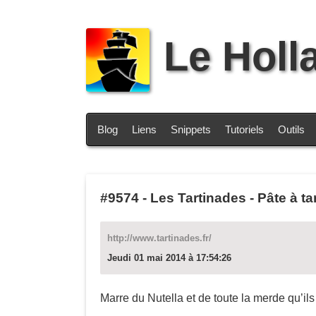
Le Holl
Blog
Liens
Snippets
Tutoriels
Outils
#9574
-
Les Tartinades - Pâte à ta
http://www.tartinades.fr/
Jeudi 01 mai 2014 à 17:54:26
Marre du Nutella et de toute la merde qu’il