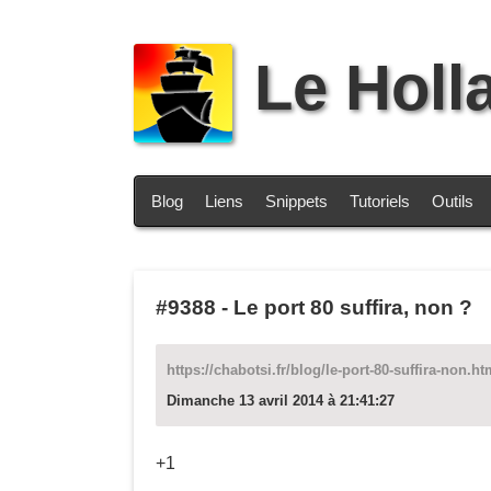
Le Holl
Blog
Liens
Snippets
Tutoriels
Outils
#9388
-
Le port 80 suffira, non ?
https://chabotsi.fr/blog/le-port-80-suffira-non.ht
Dimanche 13 avril 2014 à 21:41:27
+1