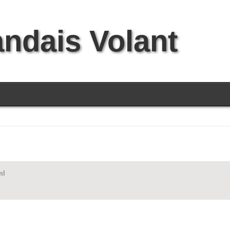
andais Volant
ml