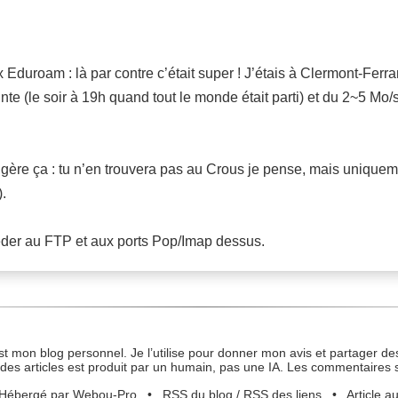
 Eduroam : là par contre c’était super ! J’étais à Clermont-Ferran
te (le soir à 19h quand tout le monde était parti) et du 2~5 Mo/
gère ça : tu n’en trouvera pas au Crous je pense, mais uniquemen
.
céder au FTP et aux ports Pop/Imap dessus.
st mon blog personnel. Je l’utilise pour donner mon avis et partager des
des articles est produit par un humain, pas une IA. Les commentaires 
Hébergé par Webou-Pro
•
RSS du blog
/
RSS des liens
•
Article a