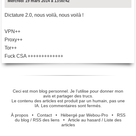
Mercredi 19 mars 2014 à 13:00:42
Dictature 2.0, nous voilà, nous voilà !
VPN++
Proxy++
Tor++
Fuck CSA +++++++++++++
Ceci est mon blog personnel. Je l’utilise pour donner mon
avis et partager des trucs.
Le contenu des articles est produit par un humain, pas une
IA. Les commentaires sont fermés.
À propos
•
Contact
•
Hébergé par Webou-Pro
•
RSS
du blog
/
RSS des liens
•
Article au hasard
/
Liste des
articles