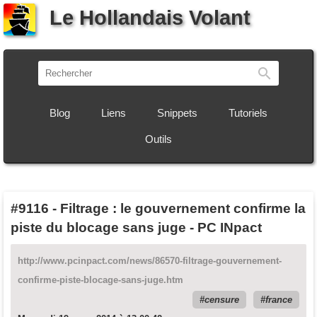
Le Hollandais Volant
Recherch
Blog
Liens
Snippets
Tutoriels
Outils
#9116
-
Filtrage : le gouvernement confirme la
piste du blocage sans juge - PC INpact
http://www.pcinpact.com/news/86570-filtrage-gouvernement-
confirme-piste-blocage-sans-juge.htm
censure
france