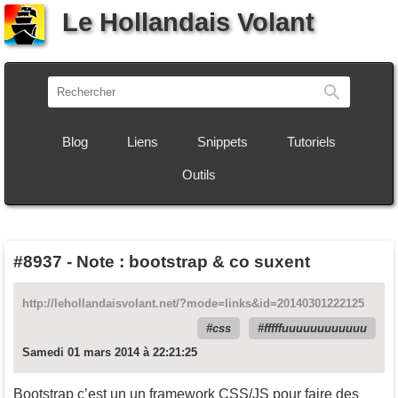
Le Hollandais Volant
Recherch
Blog
Liens
Snippets
Tutoriels
Outils
#8937
-
Note : bootstrap & co suxent
http://lehollandaisvolant.net/?mode=links&id=20140301222125
css
fffffuuuuuuuuuuuu
Samedi 01 mars 2014 à 22:21:25
Bootstrap c’est un un framework CSS/JS pour faire des