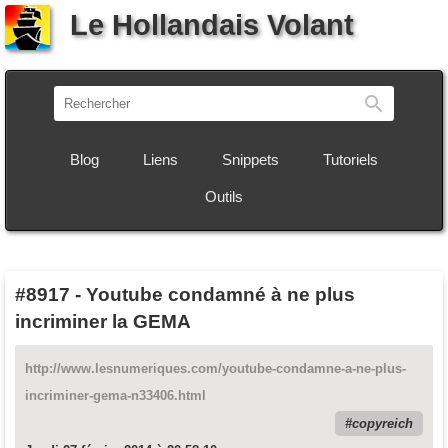
Le Hollandais Volant
Recherch
Blog
Liens
Snippets
Tutoriels
Outils
#8917
-
Youtube condamné à ne plus
incriminer la GEMA
http://www.lesnumeriques.com/youtube-condamne-a-ne-plus-
incriminer-gema-n33406.html
copyreich