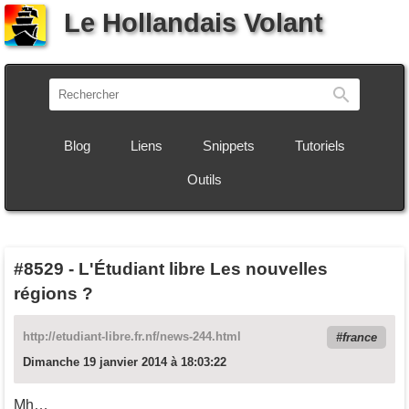
Le Hollandais Volant
Recherch
Blog
Liens
Snippets
Tutoriels
Outils
#8529
-
L'Étudiant libre Les nouvelles
régions ?
http://etudiant-libre.fr.nf/news-244.html
france
Dimanche 19 janvier 2014 à 18:03:22
Mh…