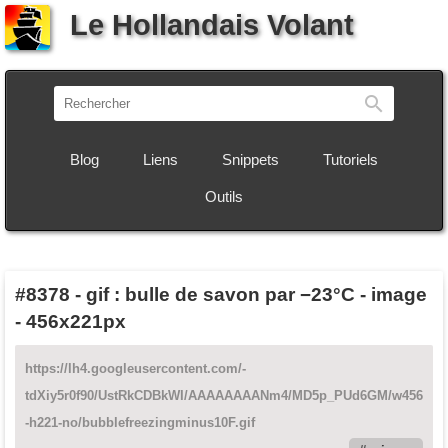
Le Hollandais Volant
Recherch
Blog
Liens
Snippets
Tutoriels
Outils
#8378
-
gif : bulle de savon par −23°C - image
- 456x221px
https://lh4.googleusercontent.com/-
tdXiy5r0f90/UstRkCDBkWI/AAAAAAAANm4/MD5p_PUd6GM/w456
-h221-no/bubblefreezingminus10F.gif