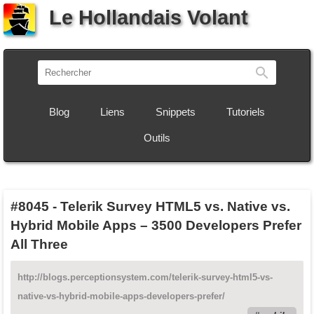
Le Hollandais Volant
Recherch
Blog
Liens
Snippets
Tutoriels
Outils
#8045
-
Telerik Survey HTML5 vs. Native vs.
Hybrid Mobile Apps – 3500 Developers Prefer
All Three
http://blogs.perceptionsystem.com/telerik-survey-html5-vs-
native-vs-hybrid-mobile-apps-developers-prefer/