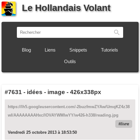
Le Hollandais Volant
Recherch
Blog
Liens
Snippets
Tutoriels
Outils
#7631
-
idées - image - 426x338px
https://lh5.googleusercontent.com/-2buzfmwZYAw/UmqKZ4z38
wI/AAAAAAAAHxc/lOVAYWMIwYY/w426-h338/reading.jpg
livre
Vendredi 25 octobre 2013 à 18:53:50