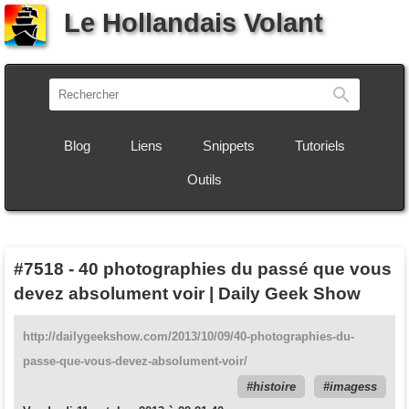
Le Hollandais Volant
Recherch
Blog
Liens
Snippets
Tutoriels
Outils
#7518
-
40 photographies du passé que vous
devez absolument voir | Daily Geek Show
http://dailygeekshow.com/2013/10/09/40-photographies-du-
passe-que-vous-devez-absolument-voir/
histoire
imagess