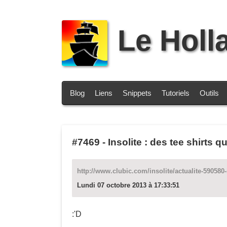
Le Holl
Blog
Liens
Snippets
Tutoriels
Outils
#7469
-
Insolite : des tee shirts 
http://www.clubic.com/insolite/actualite-590580-
Lundi 07 octobre 2013 à 17:33:51
:'D