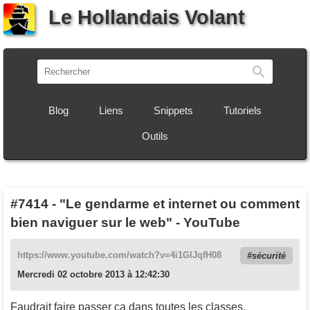
Le Hollandais Volant
Recherch
Blog
Liens
Snippets
Tutoriels
Outils
#7414
-
"Le gendarme et internet ou comment
bien naviguer sur le web" - YouTube
https://www.youtube.com/watch?v=4i1GlJqfH08
sécurité
Mercredi 02 octobre 2013 à 12:42:30
Faudrait faire passer ça dans toutes les classes.