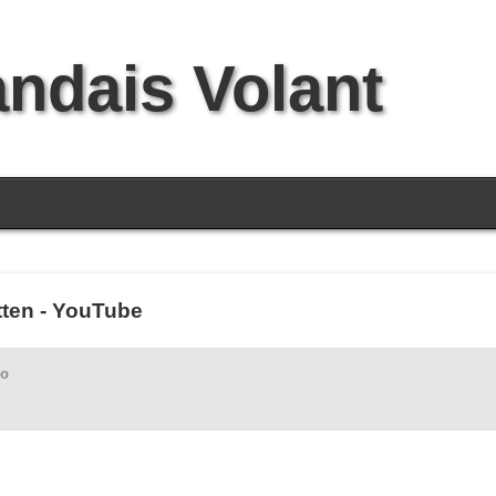
andais Volant
tten - YouTube
Lo