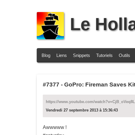
Le Holl
Blog
Liens
Snippets
Tutoriels
Outils
#7377
-
GoPro: Fireman Saves Ki
https://www.youtube.com/watch?v=CjB_oVeq8
Vendredi 27 septembre 2013 à 15:36:43
Awwwww !