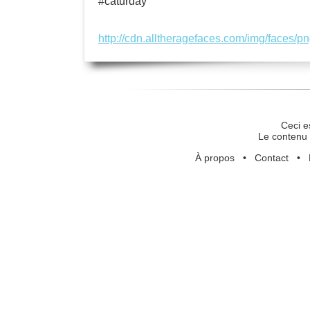
#caturday
http://cdn.alltheragefaces.com/img/faces/
Ceci e
Le contenu 
À propos
•
Contact
•