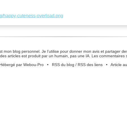
png/happy-cuteness-overload.png
st mon blog personnel. Je l’utilise pour donner mon avis et partager des
des articles est produit par un humain, pas une IA. Les commentaires 
Hébergé par Webou-Pro
•
RSS du blog
/
RSS des liens
•
Article a