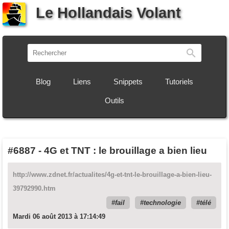
Le Hollandais Volant
Recherch
Blog
Liens
Snippets
Tutoriels
Outils
#6887
-
4G et TNT : le brouillage a bien lieu
http://www.zdnet.fr/actualites/4g-et-tnt-le-brouillage-a-bien-lieu-
39792990.htm
fail
technologie
télé
Mardi 06 août 2013 à 17:14:49