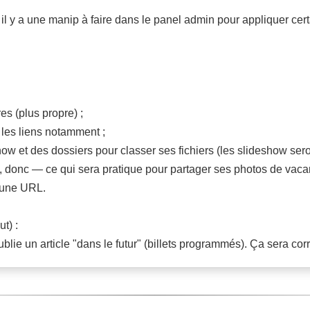
 il y a une manip à faire dans le panel admin pour appliquer cert
s (plus propre) ;
 les liens notamment ;
eshow et des dossiers pour classer ses fichiers (les slideshow s
, donc — ce qui sera pratique pour partager ses photos de vaca
a une URL.
t) :
blie un article "dans le futur" (billets programmés). Ça sera co