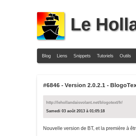
Le Holl
Blog
Liens
Snippets
Tutoriels
Outils
#6846
-
Version 2.0.2.1 - BlogoTex
http://lehollandaisvolant.net/blogotext/fr/
Samedi 03 août 2013 à 01:05:18
Nouvelle version de BT, et la première à êt