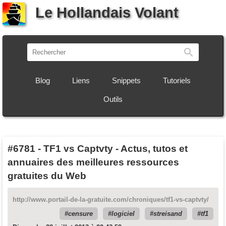
Le Hollandais Volant
Recherch
Blog
Liens
Snippets
Tutoriels
Outils
#6781
-
TF1 vs Captvty - Actus, tutos et
annuaires des meilleures ressources
gratuites du Web
http://www.portail-de-la-gratuite.com/chroniques/tf1-vs-captvty/
censure
logiciel
streisand
tf1