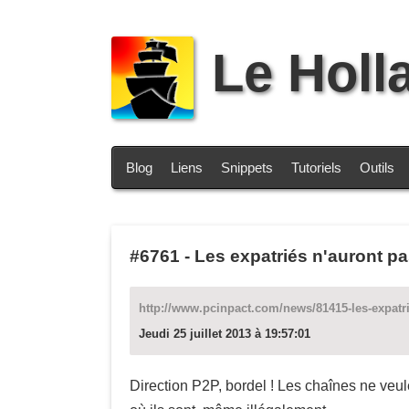
Le Holl
Blog
Liens
Snippets
Tutoriels
Outils
#6761
-
Les expatriés n'auront pa
http://www.pcinpact.com/news/81415-les-expatri
Jeudi 25 juillet 2013 à 19:57:01
Direction P2P, bordel ! Les chaînes ne ve