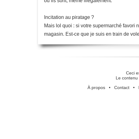
où ils sont, même illégalement.
Incitation au piratage ?
Mais lol quoi : si votre supermarché favor
magasin. Est-ce que je suis en train de vole
Ceci e
Le contenu 
À propos
•
Contact
•