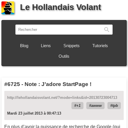
Le Hollandais Volant
Recherch
Blog
Liens
Snippets
Tutoriels
Outils
#6725
-
Note : J’adore StartPage !
http://lehollandaisvolant.net/?mode=links&id=20130723004713
+1
awww
tpb
Mardi 23 juillet 2013 à 00:47:13
En plus d’avoir la puissance de recherche de Google (qui