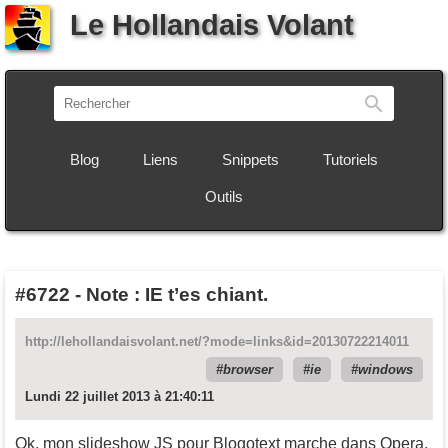
Le Hollandais Volant
Recherch
Blog
Liens
Snippets
Tutoriels
Outils
#6722
-
Note : IE t’es chiant.
http://lehollandaisvolant.net/?mode=links&id=20130722214011
browser
ie
windows
Lundi 22 juillet 2013 à 21:40:11
Ok, mon slideshow JS pour Blogotext marche dans Opera,