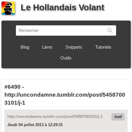
Le Hollandais Volant
Recherch
Blog
Liens
Snippets
Tutoriels
Outils
#6490
-
http://uncondamne.tumblr.com/post/5458700
3101/j-1
http://uncondamne.tumblr.com/post/54587003101/j-1
wtf
Jeudi 04 juillet 2013 à 12:29:31