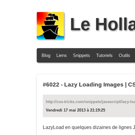
Le Holl
Blog
Liens
Snippets
Tutoriels
Outils
#6022
-
Lazy Loading Images | C
http://css-tricks.com/snippets/javascript/lazy-l
Vendredi 17 mai 2013 à 21:19:25
LazyLoad en quelques dizaines de lignes 