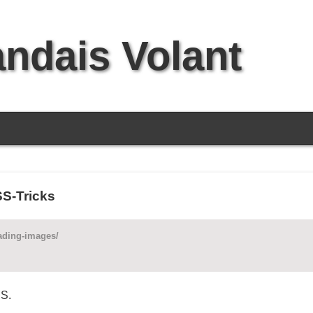
andais Volant
SS-Tricks
oading-images/
JS.