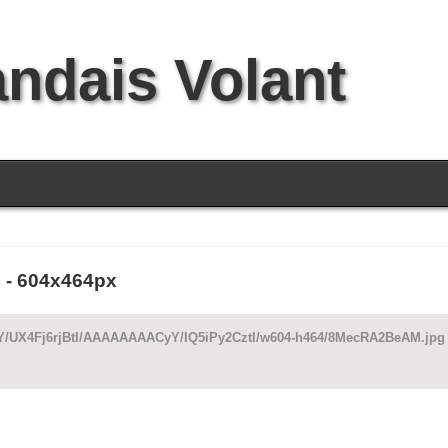
andais Volant
e - 604x464px
d8Y/UX4Fj6rjBtI/AAAAAAAACyY/IQ5iPy2CztI/w604-h464/8MecRA2BeAM.jpg