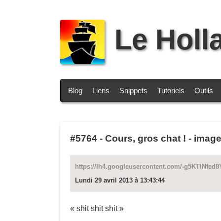
Le Holl
Blog
Liens
Snippets
Tutoriels
Outils
#5764
-
Cours, gros chat ! - imag
https://lh4.googleusercontent.com/-g5KTlNfe
Lundi 29 avril 2013 à 13:43:44
« shit shit shit »