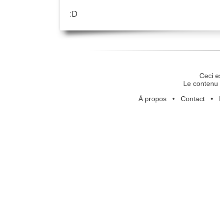
:D
Ceci e
Le contenu 
À propos
•
Contact
•