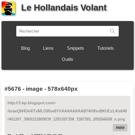
Le Hollandais Volant
Recherch
Blog
Liens
Snippets
Tutoriels
Outils
#5676
-
image - 578x640px
http://3.bp.blogspot.com/-
ibraeQ6HGk4/TxMLGWse8YI/AAAAAAAAB74/HfsnBKUCzL4/s640
/401207_3069121809039_1293397358_3387581_209266608_n.png
télé