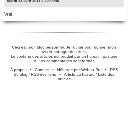
Mardi 23 avril 2013 à 20:44:46
Vrai.
Ceci est mon blog personnel. Je l’utilise pour donner mon
avis et partager des trucs.
Le contenu des articles est produit par un humain, pas une
IA. Les commentaires sont fermés.
À propos
•
Contact
•
Hébergé par Webou-Pro
•
RSS
du blog
/
RSS des liens
•
Article au hasard
/
Liste des
articles