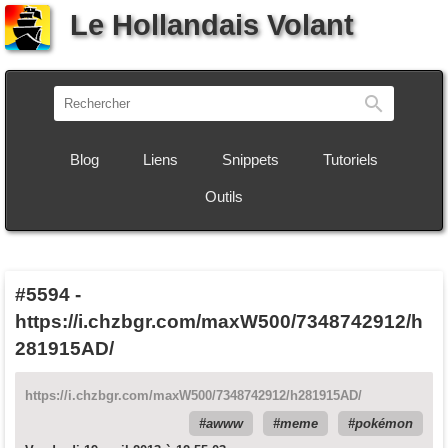
Le Hollandais Volant
Recherch
Blog
Liens
Snippets
Tutoriels
Outils
#5594
-
https://i.chzbgr.com/maxW500/7348742912/h
281915AD/
https://i.chzbgr.com/maxW500/7348742912/h281915AD/
awww
meme
pokémon