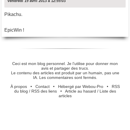
Vendredi 19 avril 2013 à 12:55:03
Pikachu.
EpicWin !
Ceci est mon blog personnel. Je l’utilise pour donner mon
avis et partager des trucs.
Le contenu des articles est produit par un humain, pas une
IA. Les commentaires sont fermés.
À propos
•
Contact
•
Hébergé par Webou-Pro
•
RSS
du blog
/
RSS des liens
•
Article au hasard
/
Liste des
articles