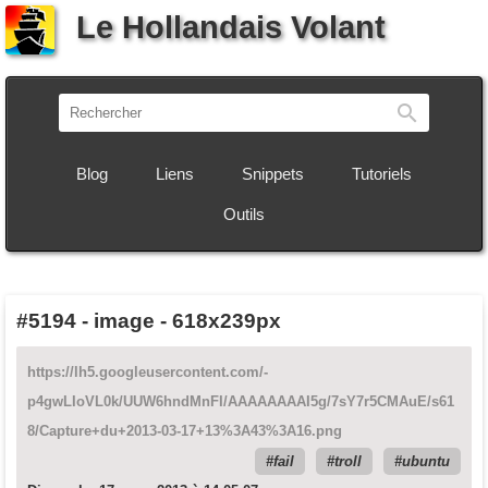
Le Hollandais Volant
Recherch
Blog
Liens
Snippets
Tutoriels
Outils
#5194
-
image - 618x239px
https://lh5.googleusercontent.com/-
p4gwLIoVL0k/UUW6hndMnFI/AAAAAAAAI5g/7sY7r5CMAuE/s61
8/Capture+du+2013-03-17+13%3A43%3A16.png
fail
troll
ubuntu