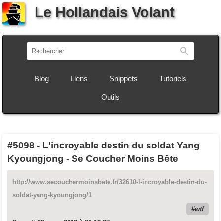
Le Hollandais Volant
Recherch
Blog
Liens
Snippets
Tutoriels
Outils
#5098
-
L'incroyable destin du soldat Yang
Kyoungjong - Se Coucher Moins Bête
http://www.secouchermoinsbete.fr/32610-l-incroyable-destin-du-
soldat-yang-kyoungjong/1
wtf