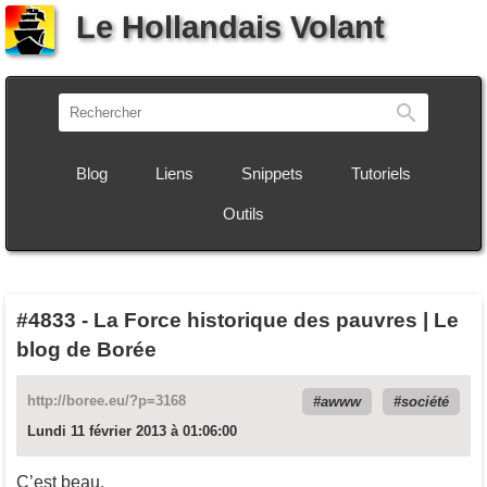
Le Hollandais Volant
Recherch
Blog
Liens
Snippets
Tutoriels
Outils
#4833
-
La Force historique des pauvres | Le
blog de Borée
http://boree.eu/?p=3168
awww
société
Lundi 11 février 2013 à 01:06:00
C’est beau.