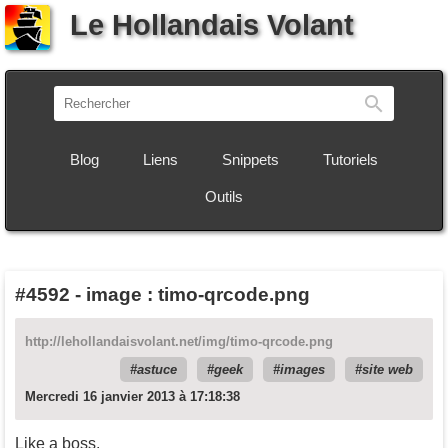
Le Hollandais Volant
Recherch
Blog
Liens
Snippets
Tutoriels
Outils
#4592
-
image : timo-qrcode.png
http://lehollandaisvolant.net/img/timo-qrcode.png
astuce
geek
images
site web
Mercredi 16 janvier 2013 à 17:18:38
Like a boss.