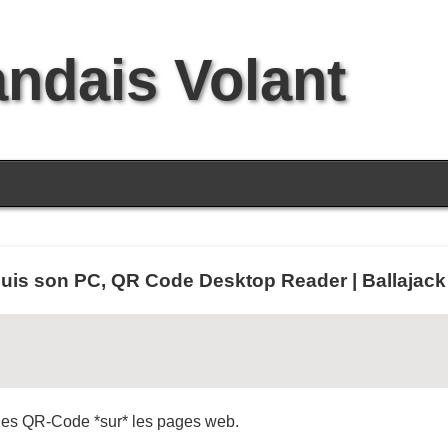
andais Volant
is son PC, QR Code Desktop Reader | Ballajack
her des QR-Code *sur* les pages web.