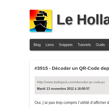
Le Holl
Blog
Liens
Snippets
Tutoriels
Outils
#3915
-
Décoder un QR-Code depu
http://www.ballajack.com/decoder-qr-code-pc
Mardi 13 novembre 2012 à 16:00:57
Oui, j’ai pas trop compris l’utilité d’affic