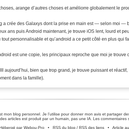
choses, arange d’autres choses et améliorre globalement le pro
a crée des Galaxys dont la prise en main est — selon moi — bie
ux ans puis Android maintenant, je trouve iOS lent, lourd et peu
 tout personnalisable et qu’android a ce petit côté en plus qui fai
droid est une copie, les principaux reproche que moi je trouve 
III aujourd’hui, bien que trop grand, je trouve puissant et réacti
ment dans la famille).
st mon blog personnel. Je l’utilise pour donner mon avis et partager des
des articles est produit par un humain, pas une IA. Les commentaires 
Hébergé par Webou-Pro
•
RSS du blog
/
RSS des liens
•
Article a