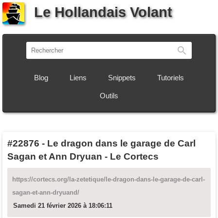
Le Hollandais Volant
Recherch
Blog
Liens
Snippets
Tutoriels
Outils
#22876
-
Le dragon dans le garage de Carl
Sagan et Ann Dryuan - Le Cortecs
https://cortecs.org/la-zetetique/le-dragon-dans-le-garage-de-carl-
sagan-et-ann-dryuand/
Samedi 21 février 2026 à 18:06:11