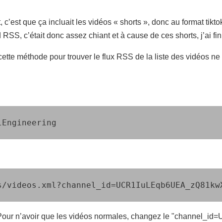
, c’est que ça incluait les vidéos « shorts », donc au format tikt
SS, c’était donc assez chiant et à cause de ces shorts, j’ai fini
ette méthode pour trouver le flux RSS de la liste des vidéos ne
lEngineering
s/videos.xml?channel_id=UCR1IuLEqb6UEA_zQ81kw
. Pour n’avoir que les vidéos normales, changez le "channel_id=