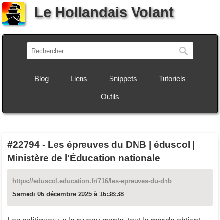
Le Hollandais Volant
Recherch
Blog
Liens
Snippets
Tutoriels
Outils
#22794
-
Les épreuves du DNB | éduscol |
Ministère de l'Éducation nationale
https://eduscol.education.fr/716/les-epreuves-du-dnb
Samedi 06 décembre 2025 à 16:38:38