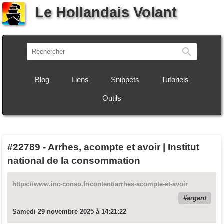
Le Hollandais Volant
Recherch
Blog
Liens
Snippets
Tutoriels
Outils
#22789
-
Arrhes, acompte et avoir | Institut
national de la consommation
https://www.inc-conso.fr/content/arrhes-acompte-et-avoir
argent
Samedi 29 novembre 2025 à 14:21:22