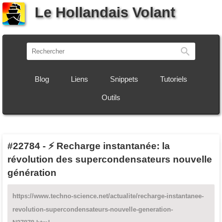
Le Hollandais Volant
Recherch
Blog
Liens
Snippets
Tutoriels
Outils
#22784
-
⚡ Recharge instantanée: la
révolution des supercondensateurs nouvelle
génération
https://www.techno-science.net/actualite/recharge-instantanee-
revolution-supercondensateurs-nouvelle-generation-