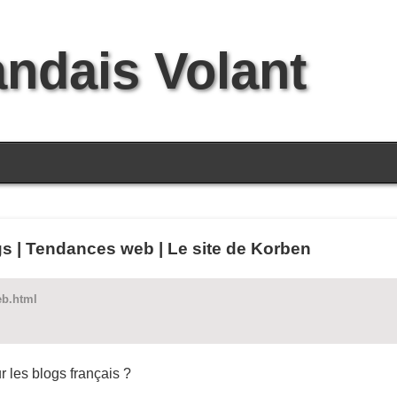
andais Volant
gs | Tendances web | Le site de Korben
eb.html
r les blogs français ?