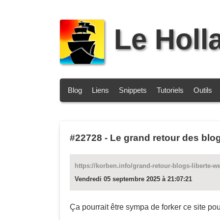
Le Holl
Blog
Liens
Snippets
Tutoriels
Outils
#22728
-
Le grand retour des blo
https://korben.info/grand-retour-blogs-liberte-w
Vendredi 05 septembre 2025 à 21:07:21
Ça pourrait être sympa de forker ce site pou