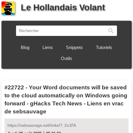
Le Hollandais Volant
Recherch
Blog
Liens
Snippets
Tutoriels
Outils
#22722
-
Your Word documents will be saved
to the cloud automatically on Windows going
forward - gHacks Tech News - Liens en vrac
de sebsauvage
https://sebsauvage.net/links/?_Xz1FA