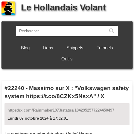
Le Hollandais Volant
Recherch
Blog
Liens
Snippets
Tutoriels
Outils
#22240
-
Massimo sur X : "Volkswagen safety
system https://t.co/8CZKx5NsxA" / X
https://x.com/Rainmaker1973/status/1842952577224450497
Lundi 07 octobre 2024 à 17:32:01