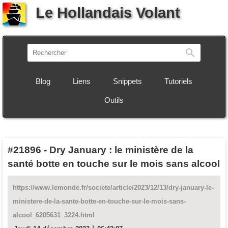
Le Hollandais Volant
Recherch
Blog
Liens
Snippets
Tutoriels
Outils
#21896
-
Dry January : le ministère de la
santé botte en touche sur le mois sans alcool
https://www.lemonde.fr/societe/article/2023/12/13/dry-january-le-
ministere-de-la-sante-botte-en-touche-sur-le-mois-sans-
alcool_6205631_3224.html