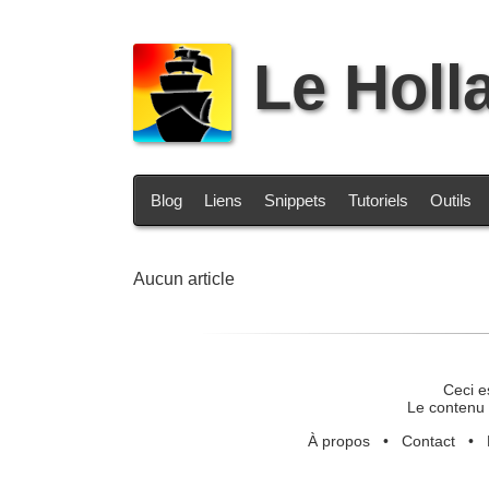
Le Holl
Blog
Liens
Snippets
Tutoriels
Outils
Aucun article
Ceci e
Le contenu 
À propos
•
Contact
•