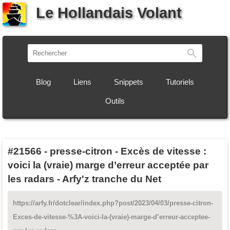
Le Hollandais Volant
Recherch
Blog
Liens
Snippets
Tutoriels
Outils
#21566
-
presse-citron - Excès de vitesse :
voici la (vraie) marge d’erreur acceptée par
les radars - Arfy'z tranche du Net
https://arfy.fr/dotclear/index.php?post/2023/04/03/presse-citron-
Exces-de-vitesse-%3A-voici-la-(vraie)-marge-d’erreur-acceptee-